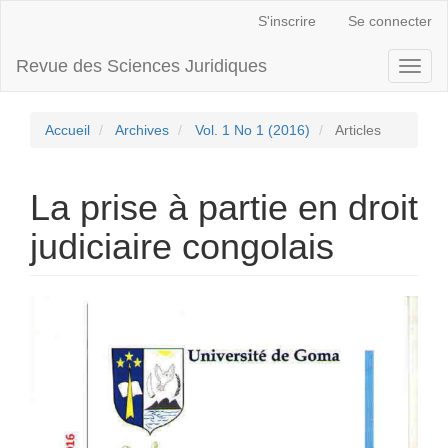
Navigation
S'inscrire
Se connecter
principale
Contenu
Revue des Sciences Juridiques
Toggl
principal
naviga
Barre
latérale
Accueil
Archives
Vol. 1 No 1 (2016)
Articles
La prise à partie en droit
judiciaire congolais
Barre
latérale
de
l'article