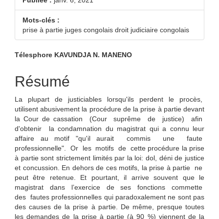
Publiée :
janv. 6, 2021
Mots-clés :
prise à partie juges congolais droit judiciaire congolais
Contenu
Télesphore KAVUNDJA N. MANENO
principal
Résumé
de
La plupart de justiciables lorsqu'ils perdent le procès,
l'article
utilisent abusivement la procédure de la prise à partie devant
la Cour de cassation (Cour suprême de justice) afin
d'obtenir la condamnation du magistrat qui a connu leur
affaire au motif "qu'il aurait commis une faute
professionnelle". Or les motifs de cette procédure la prise
à partie sont strictement limités par la loi: dol, déni de justice
et concussion. En dehors de ces motifs, la prise à partie ne
peut être retenue. Et pourtant, il arrive souvent que le
magistrat dans l’exercice de ses fonctions commette
des fautes professionnelles qui paradoxalement ne sont pas
des causes de la prise à partie. De même, presque toutes
les demandes de la prise à partie (à 90 %) viennent de la