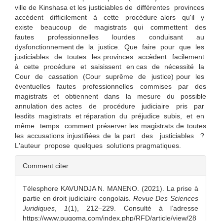
ville de Kinshasa et les justiciables de différentes provinces
accèdent difficilement à cette procédure alors qu'il y
existe beaucoup de magistrats qui commettent des
fautes professionnelles lourdes conduisant au
dysfonctionnement de la justice. Que faire pour que les
justiciables de toutes les provinces accèdent facilement
à cette procédure et saisissent en cas de nécessité la
Cour de cassation (Cour suprême de justice) pour les
éventuelles fautes professionnelles commises par des
magistrats et obtiennent dans la mesure du possible
annulation des actes de procédure judiciaire pris par
lesdits magistrats et réparation du préjudice subis, et en
même temps comment préserver les magistrats de toutes
les accusations injustifiées de la part des justiciables ?
L'auteur propose quelques solutions pragmatiques.
Details
Comment citer
de
Télesphore KAVUNDJA N. MANENO. (2021). La prise à
l'article
partie en droit judiciaire congolais.
Revue Des Sciences
Juridiques
,
1
(1), 212–229. Consulté à l’adresse
https://www.pugoma.com/index.php/RFD/article/view/28