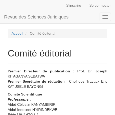
Navigation
S'inscrire
Se connecter
principale
Contenu
Revue des Sciences Juridiques
Toggl
principal
naviga
Barre
latérale
Accueil
Comité éditorial
Comité éditorial
Premier Directeur de publication
: Prof. Dr. Joseph
KITAGANYA SEBATWA
Premier Secrétaire de rédaction
: Chef des Travaux Eric
KATUSELE BAYONGI
Comité Scientifique
Professeurs
:
Abbé Célestin KANYAMBIRIRI
Abbé Innocent NYIRINDEKWE
Eddy MWANZO I.A.