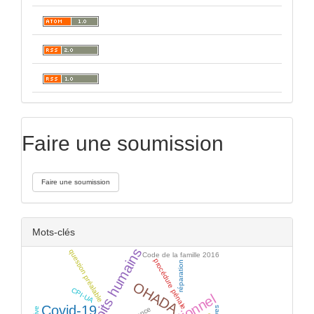
Faire une soumission
Faire une soumission
Mots-clés
droits humains
question préalable
Code de la famille 2016
procédure pénale
réparation
OHADA
CPI-UA
Covid-19