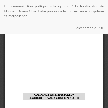
Retourner
La communication politique subséquente à la béatification de
aux
Floribert Bwana Chui. Entre procès de la gouvernance congolaise
informations
et interpellation
sur
l'article
Télécharger
Télécharger le PDF