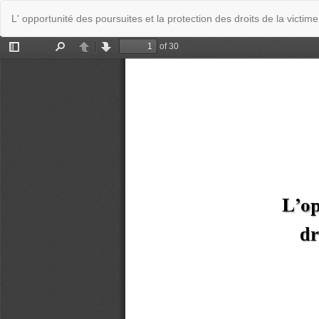
Retourner
L' opportunité des poursuites et la protection des droits de la victim
aux
informations
sur
l'article